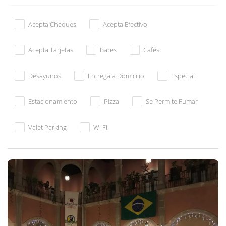
Acepta Cheques
Acepta Efectivo
Acepta Tarjetas
Bares
Cafés
Desayunos
Entrega a Domicilio
Especial
Estacionamiento
Pizza
Se Permite Fumar
Valet Parking
Wi Fi