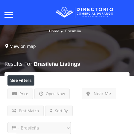
Home
Brasileña
View on map
Results For
Brasileña
Listings
See Filters
Near Me
Price
Open Now
Best Match
Sort By