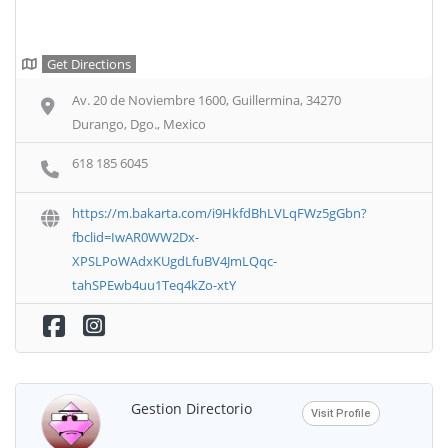
Get Directions
Av. 20 de Noviembre 1600, Guillermina, 34270
Durango, Dgo., Mexico
618 185 6045
https://m.bakarta.com/i9HkfdBhLVLqFWz5gGbn?
fbclid=IwAR0WW2Dx-
XPSLPoWAdxKUgdLfuBV4JmLQqc-
tahSPEwb4uu1Teq4kZo-xtY
Gestion Directorio
Visit Profile