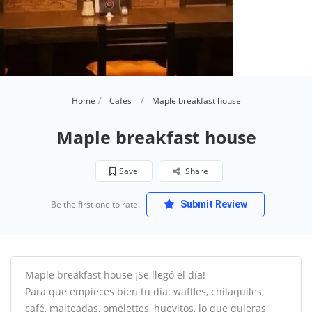
Home
Cafés
Maple breakfast house
Maple breakfast house
Save
Share
Be the first one to rate!
Submit Review
Maple breakfast house ¡Se llegó el día!
Para que empieces bien tu día: waffles, chilaquiles,
café, malteadas, omelettes, huevitos, lo que quieras