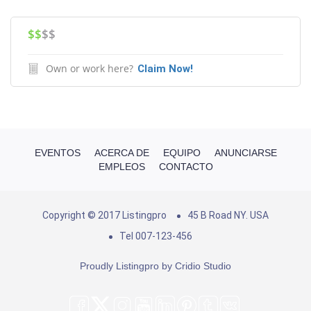
$$
$$
Own or work here?
Claim Now!
EVENTOS
ACERCA DE
EQUIPO
ANUNCIARSE
EMPLEOS
CONTACTO
Copyright © 2017 Listingpro
45 B Road NY. USA
Tel 007-123-456
Proudly Listingpro by
Cridio Studio