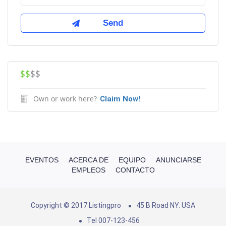
$$
$$
Own or work here?
Claim Now!
EVENTOS
ACERCA DE
EQUIPO
ANUNCIARSE
EMPLEOS
CONTACTO
Copyright © 2017 Listingpro
45 B Road NY. USA
Tel 007-123-456