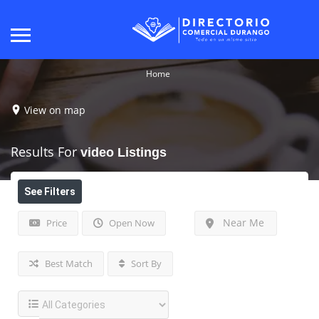
Home
View on map
Results For
video
Listings
See Filters
Near Me
Price
Open Now
Best Match
Sort By