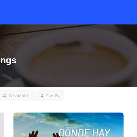
ings
Best Match
Sort By