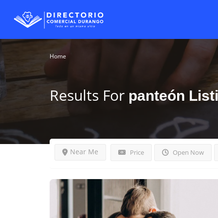
Home
Results For
panteón
List
Near Me
Price
Open Now