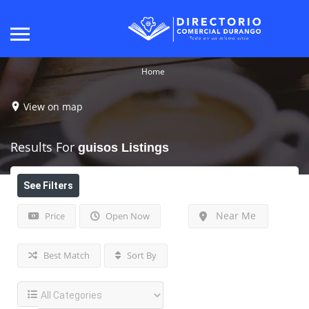
Home
View on map
Results For
guisos
Listings
See Filters
Near Me
Price
Open Now
Best Match
Sort By