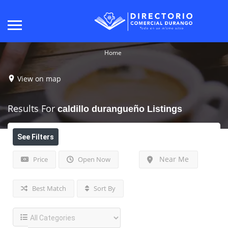
Home
View on map
Results For
caldillo durangueño
Listings
See Filters
Near Me
Price
Open Now
Best Match
Sort By