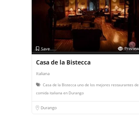
Preview
Save
Casa de la Bistecca
Italiana
Casa de la Bistecca uno de los mejores restaurantes de
comida italiana en Durango
Durango