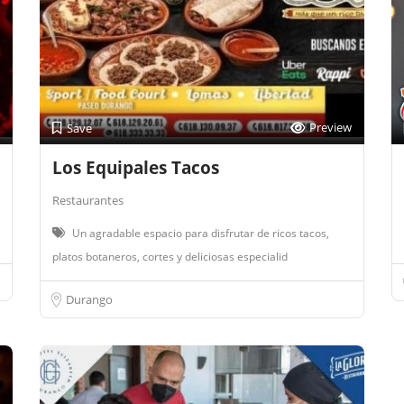
Preview
Save
Los Equipales Tacos
Restaurantes
Un agradable espacio para disfrutar de ricos tacos,
platos botaneros, cortes y deliciosas especialid
Durango