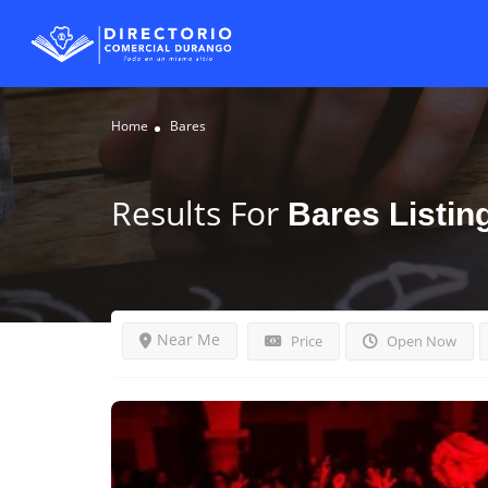
Home
Bares
Results For
Bares
Listin
Near Me
Price
Open Now