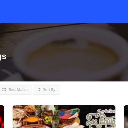
gs
Best Match
Sort By