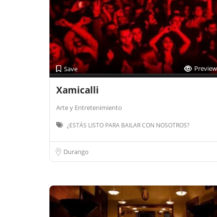
Preview
Save
Xamicalli
Arte y Entretenimiento
¿ESTÁS LISTO PARA BAILAR CON NOSOTROS?
Durango